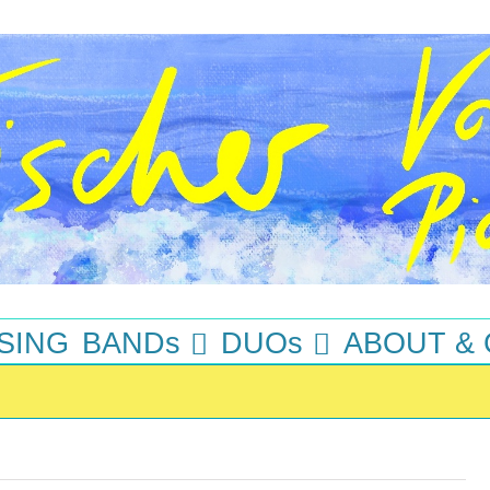
SING
BANDs
DUOs
ABOUT &