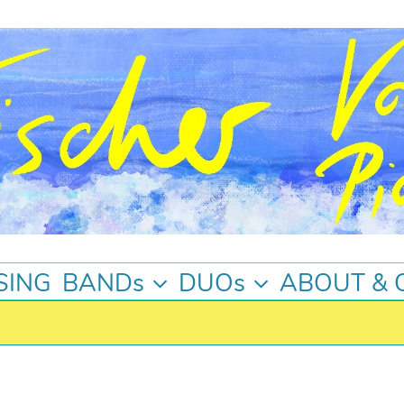
SING
BANDs
DUOs
ABOUT & 