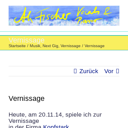
Zum
Inhalt
springen
Vernissage
Startseite
/
Musik
,
Next Gig
,
Vernissage
/
Vernissage
Zurück
Vor
Vernissage
Heute, am 20.11.14, spiele ich zur
Vernissage
in der Firma
Kopfstark
.