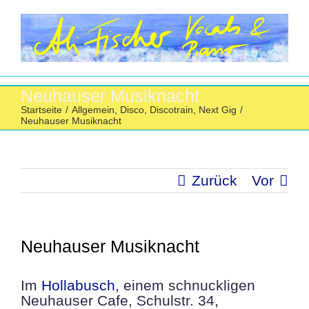
Zum
Inhalt
springen
Neuhauser Musiknacht
Startseite
/
Allgemein
,
Disco
,
Discotrain
,
Next Gig
/
Neuhauser Musiknacht
Zurück
Vor
Neuhauser Musiknacht
Im
Hollabusch
, einem schnuckligen
Neuhauser Cafe, Schulstr. 34,