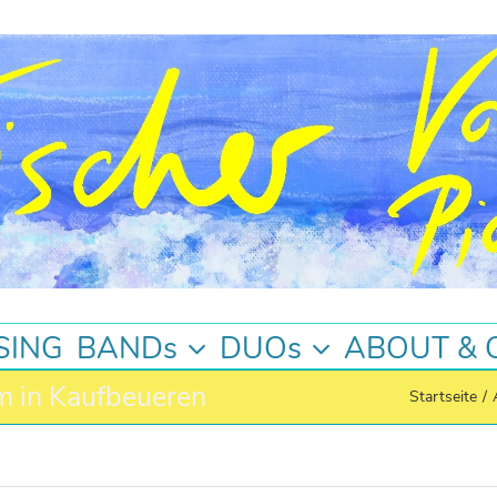
SING
BANDs
DUOs
ABOUT & 
m in Kaufbeueren
Startseite
/