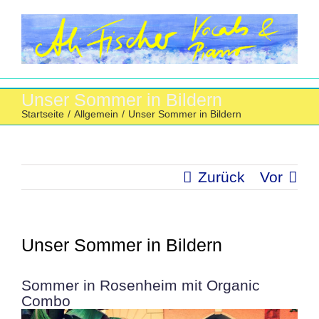
Zum
Inhalt
springen
Unser Sommer in Bildern
Startseite
/
Allgemein
/
Unser Sommer in Bildern
Zurück
Vor
Unser Sommer in Bildern
Sommer in Rosenheim mit Organic
Combo