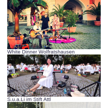
White Dinner Wolfratshausen
S.u.a.Li im Stift Attl