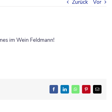
Zurück
Vor
tines im Wein Feldmann!
Facebook
LinkedIn
WhatsApp
Pinterest
E-
Mail