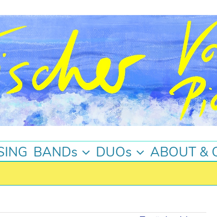
SING
BANDs
DUOs
ABOUT & 