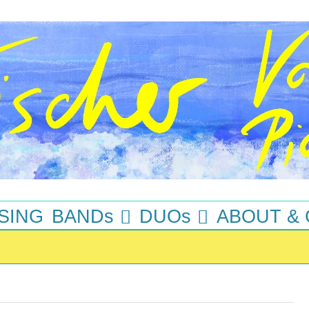
SING
BANDs
DUOs
ABOUT &