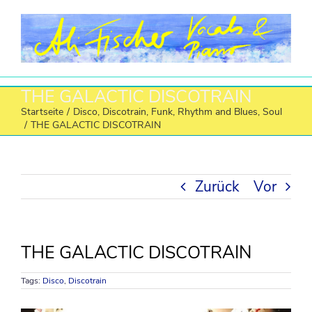
Zum
Inhalt
springen
THE GALACTIC DISCOTRAIN
Startseite
/
Disco
,
Discotrain
,
Funk
,
Rhythm and Blues
,
Soul
/
THE GALACTIC DISCOTRAIN
Zurück
Vor
THE GALACTIC DISCOTRAIN
Tags:
Disco
,
Discotrain