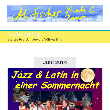
Zum
Inhalt
springen
Nößwartling
Startseite
/
Schlagwort:
Nößwartling
Juni 2014