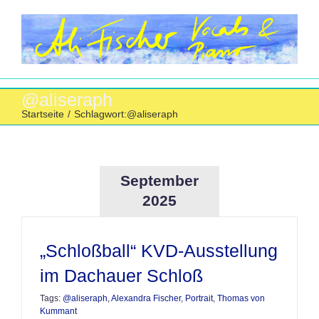
Zum
Inhalt
springen
@aliseraph
Startseite
/
Schlagwort:
@aliseraph
September
2025
„Schloßball“ KVD-Ausstellung
im Dachauer Schloß
Tags:
@aliseraph
,
Alexandra Fischer
,
Portrait
,
Thomas von
Kummant