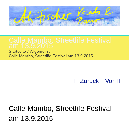
Zum
Inhalt
springen
Calle Mambo, Streetlife Festival
am 13.9.2015
Startseite
/
Allgemein
/
Calle Mambo, Streetlife Festival am 13.9.2015
Zurück
Vor
Calle Mambo, Streetlife Festival
am 13.9.2015