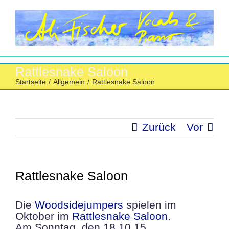
Zum
Inhalt
springen
Rattlesnake Saloon
Startseite
/
Allgemein
/
Rattlesnake Saloon
Zurück
Vor
Rattlesnake Saloon
Die
Woodsidejumpers
spielen im
Oktober im
Rattlesnake Saloon
.
Am Sonntag, den 18.10.15