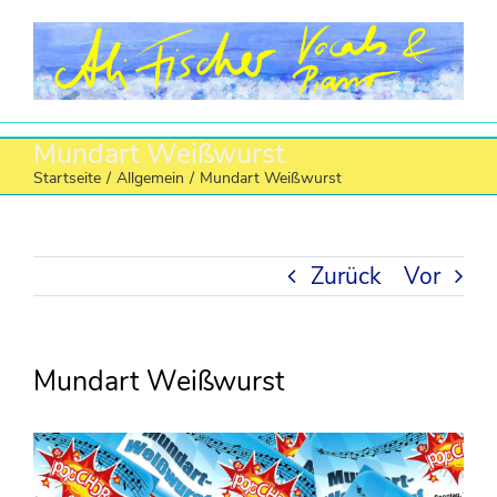
Zum
Inhalt
springen
Mundart Weißwurst
Startseite
/
Allgemein
/
Mundart Weißwurst
Zurück
Vor
Mundart Weißwurst