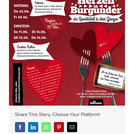
Share This Story, Choose Your Platform!
Facebook
LinkedIn
WhatsApp
Pinterest
E-
Mail