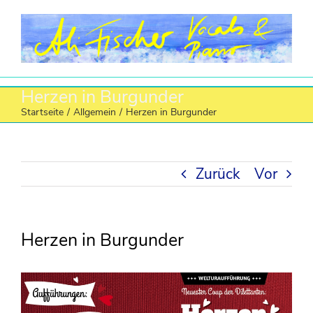
Zum
Inhalt
springen
Herzen in Burgunder
Startseite
/
Allgemein
/
Herzen in Burgunder
Zurück
Vor
Herzen in Burgunder