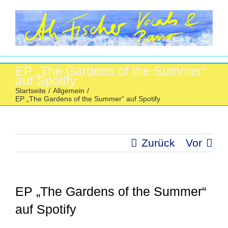
Zum
Inhalt
springen
EP „The Gardens of the Summer“
auf Spotify
Startseite
/
Allgemein
/
EP „The Gardens of the Summer“ auf Spotify
Zurück
Vor
EP „The Gardens of the Summer“
auf Spotify