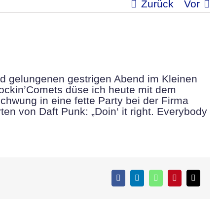
Zurück
Vor
d gelungenen gestrigen Abend im Kleinen
ockin’Comets düse ich heute mit dem
hwung in eine fette Party bei der Firma
en von Daft Punk: „Doin‘ it right. Everybody
Facebook
LinkedIn
WhatsApp
Pinterest
E-
Mail