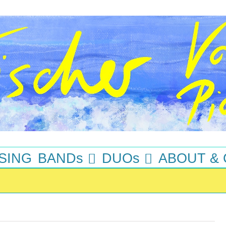
SING
BANDs
DUOs
ABOUT &