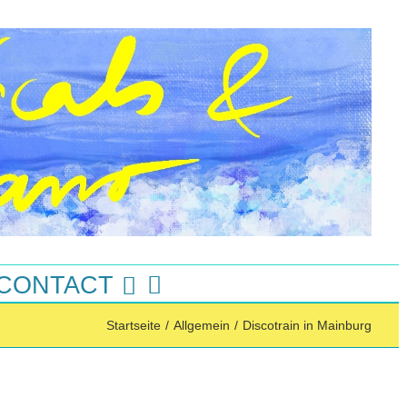
 CONTACT
Startseite
/
Allgemein
/
Discotrain in Mainburg
Instagram