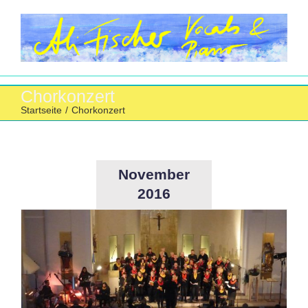
Zum
Inhalt
springen
Chorkonzert
Startseite
/
Chorkonzert
November
2016