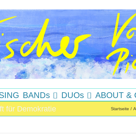
SING
BANDs
DUOs
ABOUT &
ft für Demokratie
Startseite
/
A