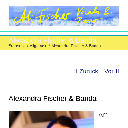
Zum
Inhalt
springen
Alexandra Fischer & Banda
Startseite
/
Allgemein
/
Alexandra Fischer & Banda
Zurück
Vor
Alexandra Fischer & Banda
Am