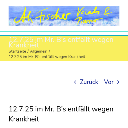
Zum
Inhalt
springen
12.7.25 im Mr. B’s entfällt wegen
Krankheit
Startseite
/
Allgemein
/
12.7.25 im Mr. B’s entfällt wegen Krankheit
Zurück
Vor
12.7.25 im Mr. B’s entfällt wegen
Krankheit