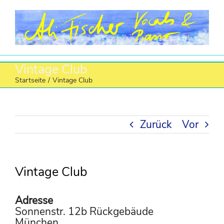
Zum
Inhalt
springen
Vintage Club
Startseite
/
Vintage Club
Zurück
Vor
Vintage Club
Adresse
Sonnenstr. 12b Rückgebäude
München