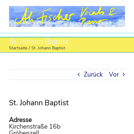
Zum
Inhalt
springen
St. Johann Baptist
Startseite
/
St. Johann Baptist
Zurück
Vor
St. Johann Baptist
Adresse
Kirchenstraße 16b
Gröbenzell