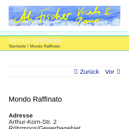
Zum
Inhalt
springen
Mondo Raffinato
Startseite
/
Mondo Raffinato
Zurück
Vor
Mondo Raffinato
Adresse
Arthur-Korn-Str. 2
Röhrmoos/Gewerbegebiet