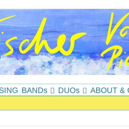
SING
BANDs
DUOs
ABOUT &