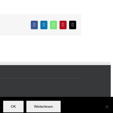
Facebook
LinkedIn
WhatsApp
Pinterest
E-
Mail
.
OK
Weiterlesen