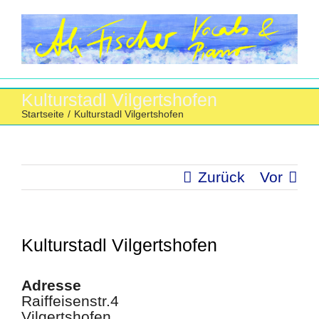
Zum
Inhalt
springen
Kulturstadl Vilgertshofen
Startseite
/
Kulturstadl Vilgertshofen
Zurück
Vor
Kulturstadl Vilgertshofen
Adresse
Raiffeisenstr.4
Vilgertshofen