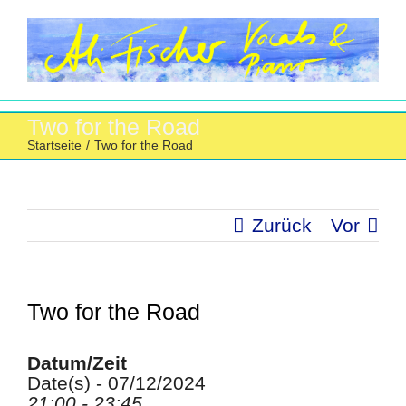
Zum
Inhalt
springen
Two for the Road
Startseite
/
Two for the Road
Zurück
Vor
Two for the Road
Datum/Zeit
Date(s) - 07/12/2024
21:00 - 23:45