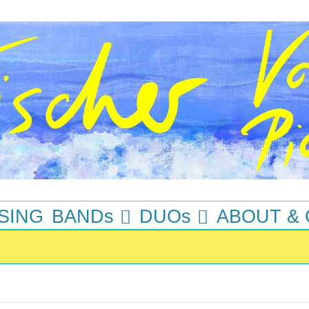
SING
BANDs
DUOs
ABOUT &