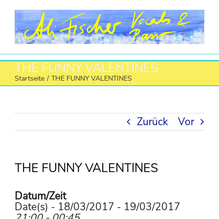
Zum
Inhalt
springen
THE FUNNY VALENTINES
Startseite
/
THE FUNNY VALENTINES
Zurück
Vor
THE FUNNY VALENTINES
Datum/Zeit
Date(s) - 18/03/2017 - 19/03/2017
21:00 - 00:45