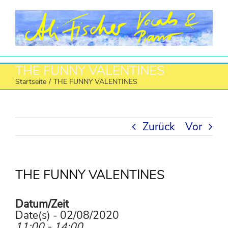
Zum
Inhalt
springen
THE FUNNY VALENTINES
Startseite
/
THE FUNNY VALENTINES
Zurück
Vor
THE FUNNY VALENTINES
Datum/Zeit
Date(s) - 02/08/2020
11:00 - 14:00