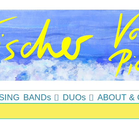
SING
BANDs
DUOs
ABOUT &