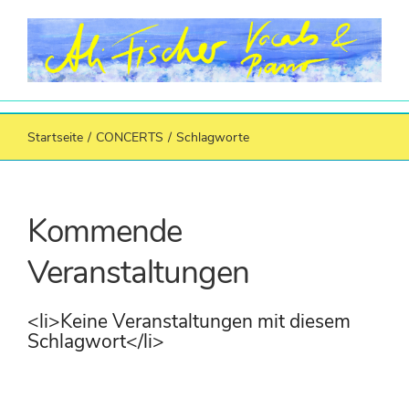
Zum
Inhalt
springen
Startseite
/
CONCERTS
/
Schlagworte
Kommende
Veranstaltungen
<li>Keine Veranstaltungen mit diesem
Schlagwort</li>