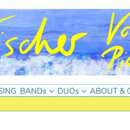
SING
BANDs
DUOs
ABOUT & 