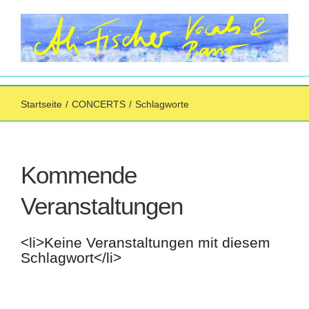
Zum
Inhalt
springen
Startseite
/
CONCERTS
/
Schlagworte
Kommende
Veranstaltungen
<li>Keine Veranstaltungen mit diesem
Schlagwort</li>