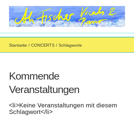
Zum
Inhalt
springen
Startseite
/
CONCERTS
/
Schlagworte
Kommende
Veranstaltungen
<li>Keine Veranstaltungen mit diesem
Schlagwort</li>