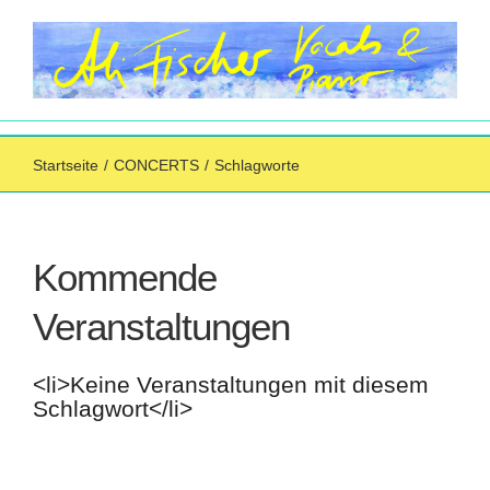
Zum
Inhalt
springen
Startseite
/
CONCERTS
/
Schlagworte
Kommende
Veranstaltungen
<li>Keine Veranstaltungen mit diesem
Schlagwort</li>