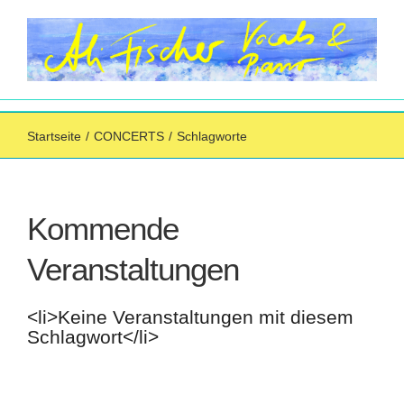
Zum
Inhalt
springen
Startseite
/
CONCERTS
/
Schlagworte
Kommende
Veranstaltungen
<li>Keine Veranstaltungen mit diesem
Schlagwort</li>