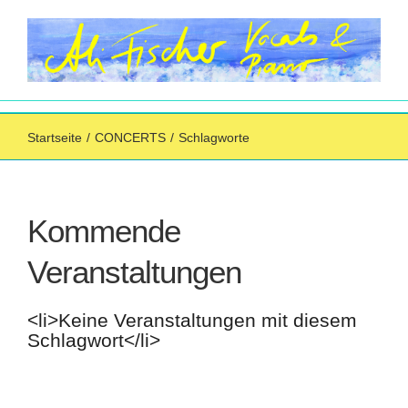
Zum
Inhalt
springen
Startseite
/
CONCERTS
/
Schlagworte
Kommende
Veranstaltungen
<li>Keine Veranstaltungen mit diesem
Schlagwort</li>