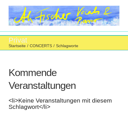
Zum
Inhalt
springen
Privat
Startseite
/
CONCERTS
/
Schlagworte
Kommende
Veranstaltungen
<li>Keine Veranstaltungen mit diesem
Schlagwort</li>