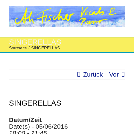
Zum
Inhalt
springen
SINGERELLAS
Startseite
/
SINGERELLAS
Zurück
Vor
SINGERELLAS
Datum/Zeit
Date(s) - 05/06/2016
18:00 - 21:45