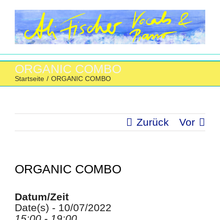
Zum
Inhalt
springen
ORGANIC COMBO
Startseite
/
ORGANIC COMBO
Zurück
Vor
ORGANIC COMBO
Datum/Zeit
Date(s) - 10/07/2022
15:00 - 19:00