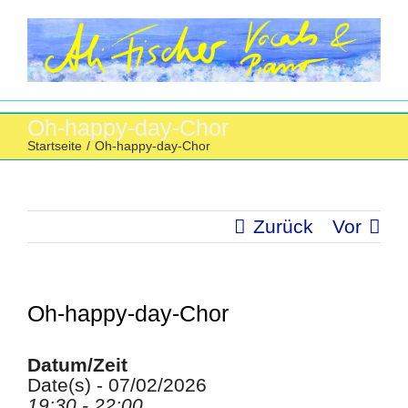
Zum
Inhalt
springen
Oh-happy-day-Chor
Startseite
/
Oh-happy-day-Chor
Zurück
Vor
Oh-happy-day-Chor
Datum/Zeit
Date(s) - 07/02/2026
19:30 - 22:00