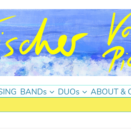
SING
BANDs
DUOs
ABOUT & 