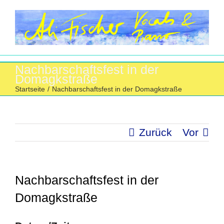
Zum
Inhalt
springen
Nachbarschaftsfest in der
Domagkstraße
Startseite
/
Nachbarschaftsfest in der Domagkstraße
Zurück
Vor
Nachbarschaftsfest in der
Domagkstraße