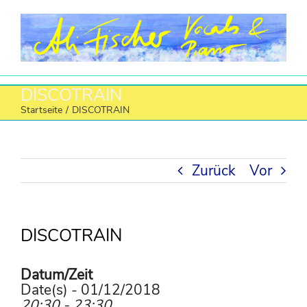
Zum
Inhalt
springen
DISCOTRAIN
Startseite
/
DISCOTRAIN
Zurück
Vor
DISCOTRAIN
Datum/Zeit
Date(s) - 01/12/2018
20:30 - 23:30