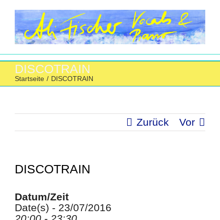
Zum
Inhalt
springen
DISCOTRAIN
Startseite
/
DISCOTRAIN
Zurück
Vor
DISCOTRAIN
Datum/Zeit
Date(s) - 23/07/2016
20:00 - 23:30