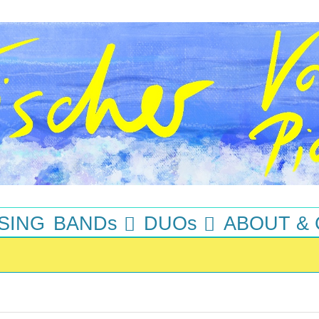
SING
BANDs
DUOs
ABOUT &