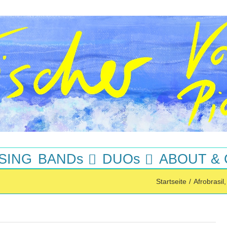
SING
BANDs
DUOs
ABOUT &
Startseite
/
Afrobrasil