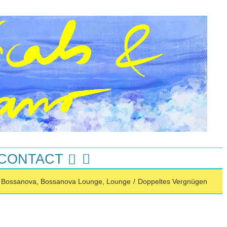
 CONTACT
,
Bossanova
,
Bossanova Lounge
,
Lounge
/
Doppeltes Vergnügen
Instagram