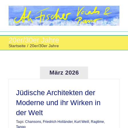
Zum
Inhalt
springen
20er/30er Jahre
Startseite
/
20er/30er Jahre
März 2026
Jüdische Architekten der
Moderne und ihr Wirken in
der Welt
Tags:
Chansons
,
Friedrich Holländer
,
Kurt Weill
,
Ragtime
,
Tango